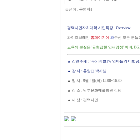
글쓴이 :
운영자1
평택시민자치대학 시민특강 Overview
와이즈브레인
홈페이지에
와
주신 모든 분들
교육의 본질은 '균형잡힌 인재양성' 이며, B
▲ 강연주제 : "두뇌계발1% 엄마들의 비법공
▲ 강 사 : 홍양표 박사님
▲
일 시 : 9월 4일(화) 15:00~16:30
▲
장 소 : 남부문화예술회관 강당
▲
대 상 : 평택시민