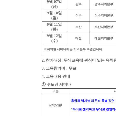
9
월
07
일
광주
광주지역본부
(
금
)
9
월
10
일
여수
여수지역본부
(
월
)
9
월
11
일
부산
부산지역본부
(
화
)
9
월
12
일
대전
대전지역본부
(
수
)
※
지역별 세미나에는 지역본부 주관입니다.
2.
참가대상
: 두뇌교육에 관심이 있는
유치원
3. 교육참가비 : 무료
4.
교육내용 안내
①
수도권 세미나
구분
홍양표 박사님 좌우뇌 특별 강연
교육모듈
Ⅰ
“
좌뇌로 생각하고 우뇌로 경영하