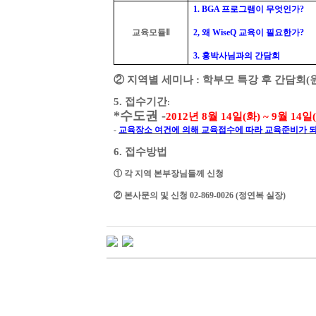
1. BGA
프로그램이 무엇인가
?
교육모듈
Ⅱ
2,
왜
WiseQ
교육이 필요한가
?
3.
홍박사님과의 간담회
②
지역별 세미나
:
학부모 특강 후 간담회(
5.
접수기간
:
*
수도권
-
2012
년
8
월
14
일
(
화
) ~ 9
월
14
일
(
-
교육장소 여건에 의해 교육접수에 따라 교육준비가 
6.
접수방법
① 각 지역 본부장님들께 신청
② 본사문의 및 신청 02-869-0026 (정연복 실장)