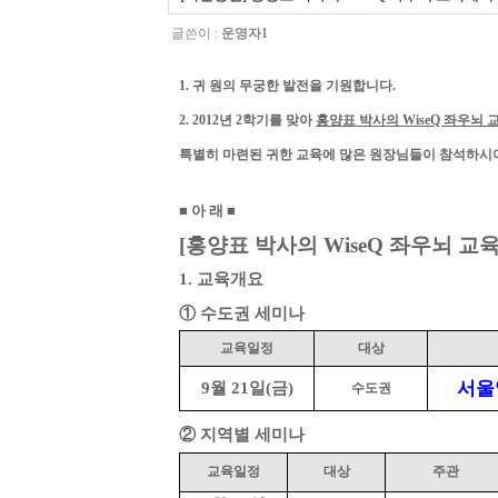
글쓴이 :
운영자1
1.
귀 원의 무궁한 발전을 기원합니다
.
2. 2012
년 2학기를 맞아
홍양표 박사의
WiseQ
좌우뇌 
특별히 마련된 귀한
교육에 많은 원장님들이 참석하시어
■
아 래
■
[
홍양표 박사의
WiseQ
좌우뇌 교
1.
교육개요
①
수도권 세미나
교육일정
대상
서울
9
월
21
일
(
금
)
수도권
②
지역별 세미나
교육일정
대상
주관