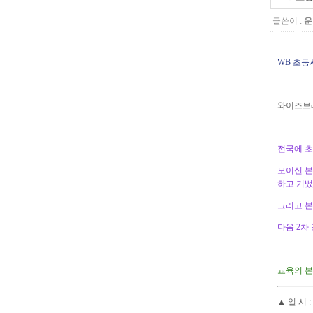
글쓴이 :
운
WB 초등
와이즈브
전국에 초
모이신 본
하고 기뻤
그리고 본
다음 2차
교육의 본
▲
일 시 :