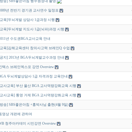
[방송] SBS좋은아침 행주원정대 촬영
2009년 전반기 경기권 교사연수 일정표
[교육]두뇌계발 상담사 1급과정 시행
[교육]두뇌계발 지도사 1급(뇌파)과정 시행
2011년 수도권BGA교사교육 안내
[교육]김해교육센터 창의사고력 브레인Q 수업
[공지] 2013년 BGA두뇌계발교수과정 안내
킨텍스 브레인엑스포 강연 Overview
BGA 두뇌계발상담사 1급 자격과정 교육안내
[교사교육] 부산 울산 BGA 교사역량강화교육 시행
[교사교육] 통영 거제 BGA 교사역량강화교육 시행
[방송] SBS좋은아침 +홍박사님 출현(4월 9일)
동영상 개편에 관하여
WB 청주아카데미 시민강연 Overview